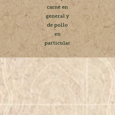
carne en
general y
de pollo
en
particular