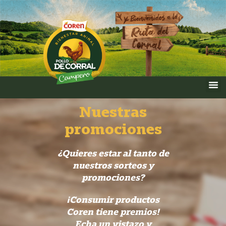
Nuestras
promociones
¿Quieres estar al tanto de
nuestros sorteos y
promociones?
¡Consumir productos
Coren tiene premios!
Echa un vistazo y