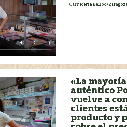
Carniceria Belloc (Zaragoza
«La mayoría
auténtico Po
vuelve a co
clientes est
producto y 
sobre el pre