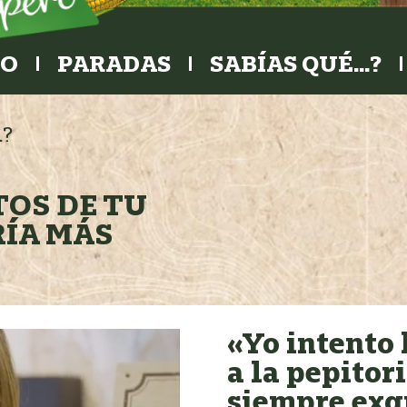
RO
PARADAS
SABÍAS QUÉ…?
…?
TOS DE TU
RÍA MÁS
«Yo intento 
a la pepitor
siempre exq