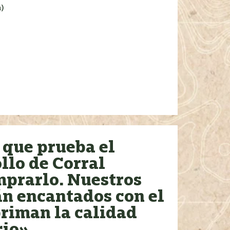
)
 que prueba el
llo de Corral
mprarlo. Nuestros
án encantados con el
priman la calidad
cio»