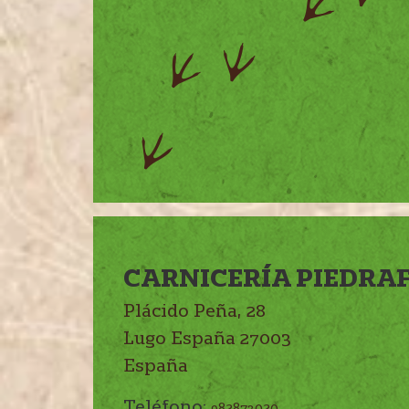
CARNICERÍA PIEDRA
Plácido Peña, 28
Lugo
España
27003
España
Teléfono:
982873020