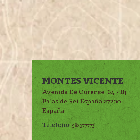
MONTES VICENTE
Avenida De Ourense, 64 - Bj
Palas de Rei
España
27200
España
Teléfono:
982377773