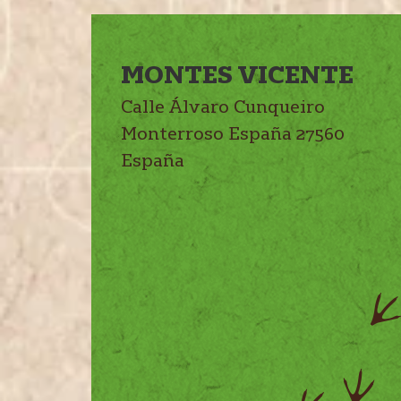
MONTES VICENTE
Calle Álvaro Cunqueiro
Monterroso
España
27560
España