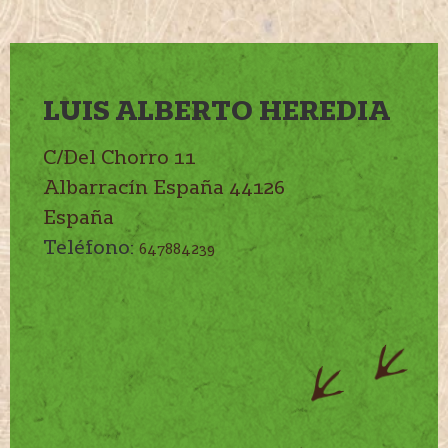
LUIS ALBERTO HEREDIA
C/Del Chorro 11
Albarracín
España
44126
España
Teléfono:
647884239