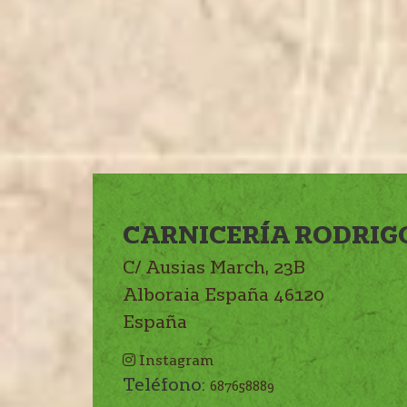
CARNICERÍA RODRIG
C/ Ausias March, 23B
Alboraia
España
46120
España
Instagram
Teléfono:
687658889