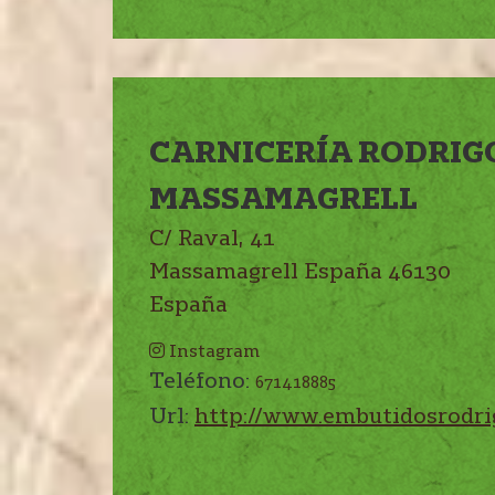
CARNICERÍA RODRIG
MASSAMAGRELL
C/ Raval, 41
Massamagrell
España
46130
España
Instagram
Teléfono:
671418885
Url:
http://www.embutidosrodri