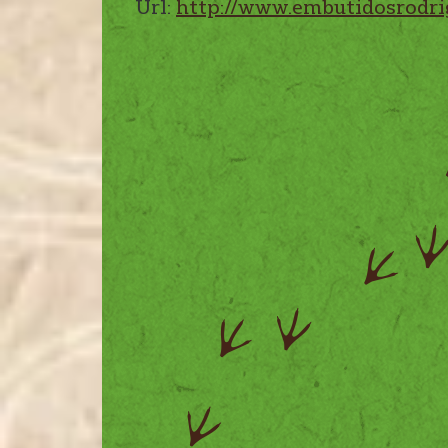
Url:
http://www.embutidosrodri