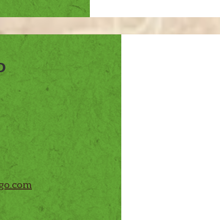
O
go.com