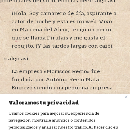
potenciales del sitio. Podrías decir algo así:
¡Hola! Soy camarero de día, aspirante a
actor de noche y esta es mi web. Vivo
en Mairena del Alcor, tengo un perro
que se llama Firulais y me gusta el
rebujito. (Y las tardes largas con café).
…o algo así:
La empresa «Mariscos Recio» fue
fundada por Antonio Recio Mata.
Empezó siendo una pequeña empresa
que suministraba marisco a hoteles y
Valoramos tu privacidad
restaurantes, pero poco a poco se ha
ido transformando en un gran imperio.
Usamos cookies para mejorar su experiencia de
Mariscos Recio, el mar al mejor precio.
navegación, mostrarle anuncios o contenidos
personalizados y analizar nuestro tráfico. Al hacer clic en