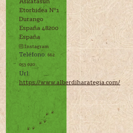
Askatasun
Etorbidea Nº1
Durango
España
48200
España
Instagram
Teléfono:
662
053 020
Url:
https://www.alberdiharategia.com/