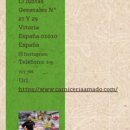
C/Juntas
Generales N.º
27 Y 29
Vitoria
España
01010
España
Instagram
Teléfono:
675
717 766
Url:
https://www.carniceriaamado.com/