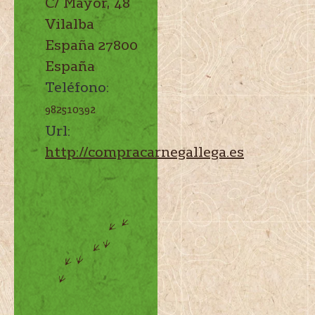
C/ Mayor, 48
Vilalba
España
27800
España
Teléfono:
982510392
Url:
http://compracarnegallega.es