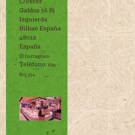
C/Perez
Galdos 16 Bj
Izquierda
Bilbao
España
48012
España
Instagram
Teléfono:
629
813 154