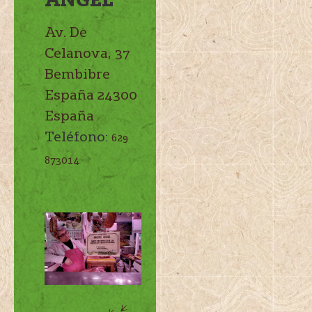
Av. De
Celanova, 37
Bembibre
España
24300
España
Teléfono:
629
873014