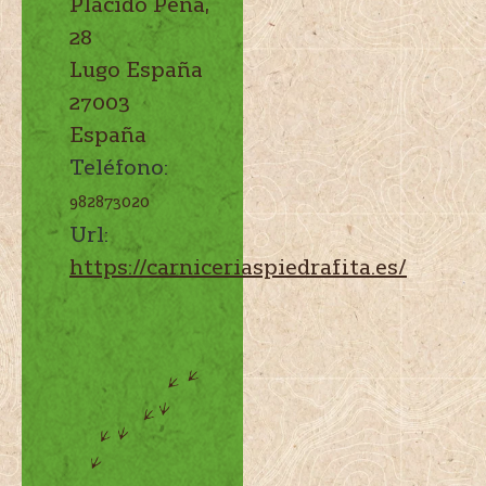
Plácido Peña,
28
Lugo
España
27003
España
Teléfono:
982873020
Url:
https://carniceriaspiedrafita.es/