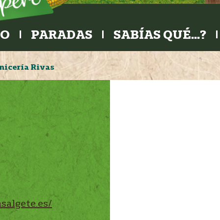
RO
PARADAS
SABÍAS QUÉ…?
nicería Rivas
salgete.es/