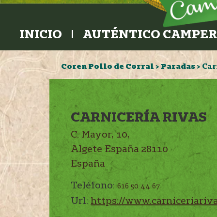
INICIO
AUTÉNTICO CAMPE
Coren Pollo de Corral
>
Paradas
>
Car
CARNICERÍA RIVAS
C. Mayor, 10,
Algete
España
28110
España
Teléfono:
616 50 44 67
Url:
https://www.carniceriariva