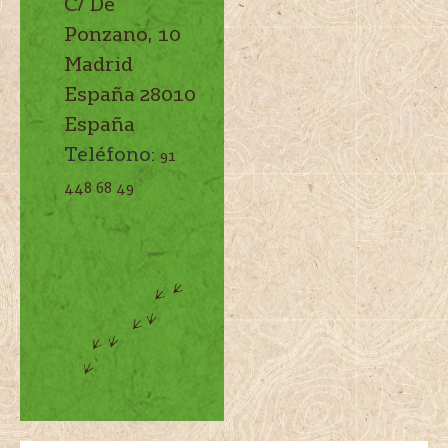
C/ De
Ponzano, 10
Madrid
España
28010
España
Teléfono:
91
448 68 49