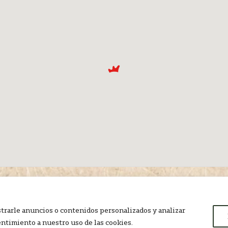
trarle anuncios o contenidos personalizados y analizar
de cookies
Política de privacidad
Aviso Legal
|
|
|
©
sentimiento a nuestro uso de las cookies.