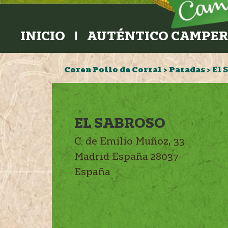
INICIO
AUTÉNTICO CAMPE
Coren Pollo de Corral
>
Paradas
>
El 
EL SABROSO
C. de Emilio Muñoz, 33
Madrid
España
28037
España