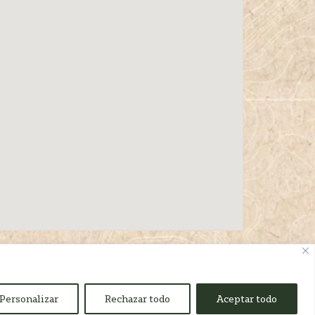
Personalizar
Rechazar todo
Aceptar todo
Coren 2024