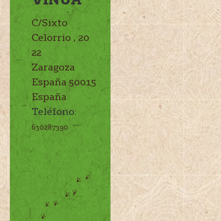
C/Sixto
Celorrio , 20
22
Zaragoza
España
50015
España
Teléfono:
630287390