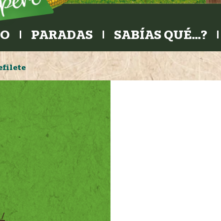
RO
PARADAS
SABÍAS QUÉ…?
efilete
/